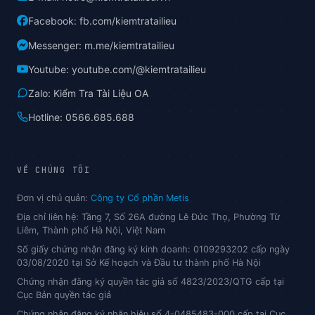
Facebook: fb.com/kiemtratailieu
Messenger: m.me/kiemtratailieu
Youtube: youtube.com/@kiemtratailieu
Zalo: Kiểm Tra Tài Liệu OA
Hotline: 0566.685.688
VỀ CHÚNG TÔI
Đơn vị chủ quản:
Công ty Cổ phần Metis
Địa chỉ liên hệ: Tầng 7, Số 26A đường Lê Đức Thọ, Phường Từ
Liêm, Thành phố Hà Nội, Việt Nam
Số giấy chứng nhận đăng ký kinh doanh: 0109293202 cấp ngày
03/08/2020 tại Sở Kế hoạch và Đầu tư thành phố Hà Nội
Chứng nhận đăng ký quyền tác giả số 4823/2023/QTG cấp tại
Cục Bản quyền tác giả
Chứng nhận đăng ký nhãn hiệu số 4-0485483-000 cấp tại Cục